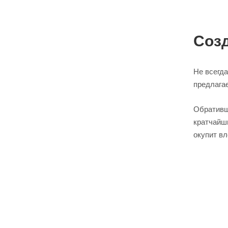
Созд
Не всегд
предлагае
Обративши
кратчайш
окупит вл