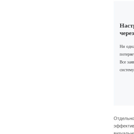
Наст
чере
Ни одна
потеряе
Все зая
систему
Отдельно
эффектив
визуальн