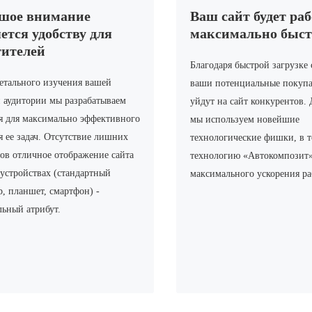
шое внимание
Ваш сайт будет ра
ется удобству для
максимально быст
тителей
Благодаря быстрой загрузке 
етального изучения вашей
ваши потенциальные покупа
 аудитории мы разрабатываем
уйдут на сайт конкурентов. 
я для максимально эффективного
мы используем новейшие
 ее задач. Отсутствие лишних
технологические фишки, в т
ов отличное отображение сайта
технологию «Автокомпозит»
 устройствах (стандартный
максимального ускорения ра
, планшет, смартфон) -
льный атрибут.