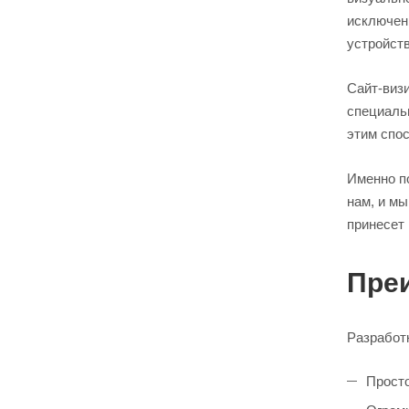
исключен
устройств
Сайт-визи
специаль
этим спос
Именно п
нам, и м
принесет
Преи
Разработк
Просто