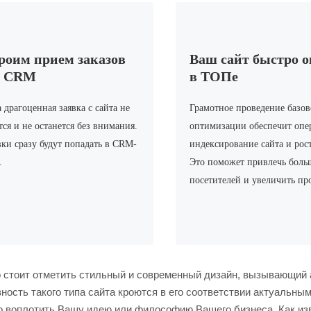
роим прием заказов
Ваш сайт быстро 
з CRM
в ТОПе
 драгоценная заявка с сайта не
Грамотное проведение базо
тся и не останется без внимания.
оптимизации обеспечит опе
вки сразу будут попадать в CRM-
индексирование сайта и рос
.
Это поможет привлечь боль
посетителей и увеличить пр
 стоит отметить стильный и современный дизайн, вызывающий а
ность такого типа сайта кроются в его соответствии актуальны
о воплотить Вашу идею или философию Вашего бизнеса. Как изв