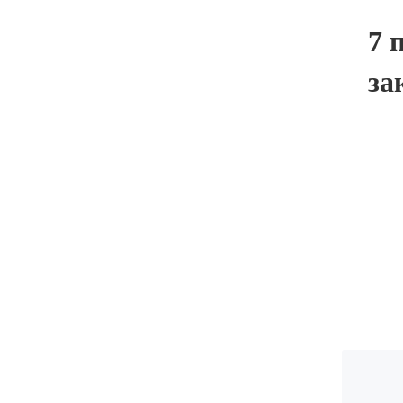
7 
за
E