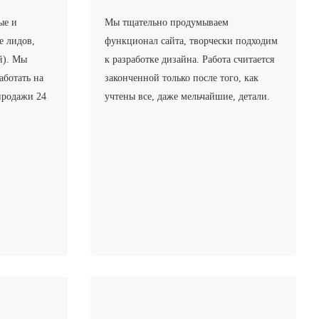
ые и
Мы тщательно продумываем
е лидов,
функционал сайта, творчески подходим
й). Мы
к разработке дизайна. Работа считается
аботать на
законченной только после того, как
продажи 24
учтены все, даже мельчайшие, детали.