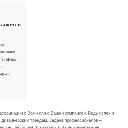
окажется
вой
ративное
т трафика.
ше
одажи.
ссоциации с Вами или с Вашей компанией. Ведь успех и
м дизайнерским трендам. Задача профессионалов –
естно, люди любят глазами, и Ваши клиенты – не