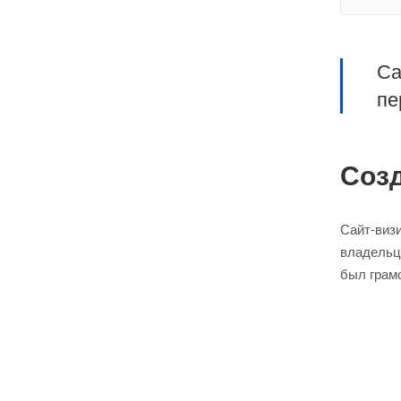
Са
пе
Созд
Сайт-визи
владельце
был грам