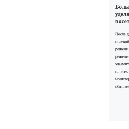
Боль
уделя
посе
После д
целевой
решени
решения
элемент
на всех
монитор
обязате