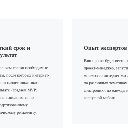
ткий срок и
Опыт экспертов
зультат
Ваш проект будет вести
лняем только необходимые
проект-менеджер, запус
ты, после которых интернет-
множество интернет-маг
зин начнет показывать
по различным тематикам:
льтаты (создаем MVP).
электроники до одежды 
ты выполняются по
корпусной мебели.
дартизованному
ическому регламенту.