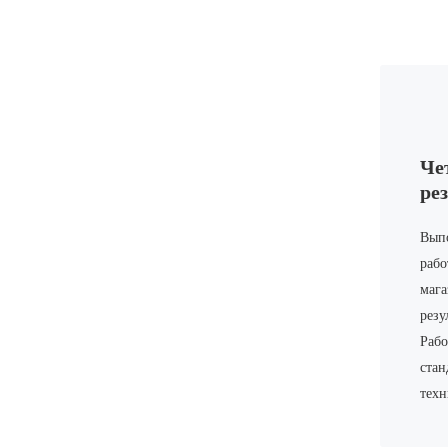
Че
ре
Выпо
рабо
мага
резу
Рабо
стан
техн