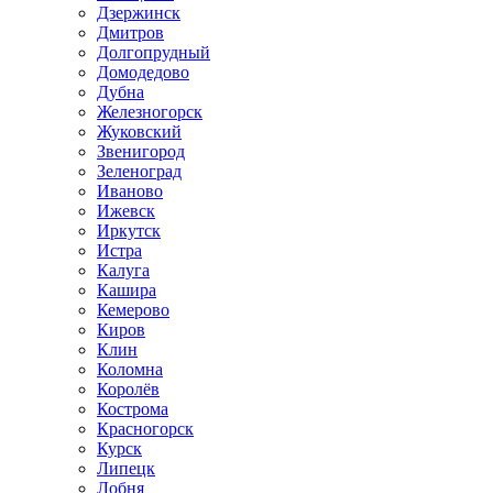
Дзержинск
Дмитров
Долгопрудный
Домодедово
Дубна
Железногорск
Жуковский
Звенигород
Зеленоград
Иваново
Ижевск
Иркутск
Истра
Калуга
Кашира
Кемерово
Киров
Клин
Коломна
Королёв
Кострома
Красногорск
Курск
Липецк
Лобня