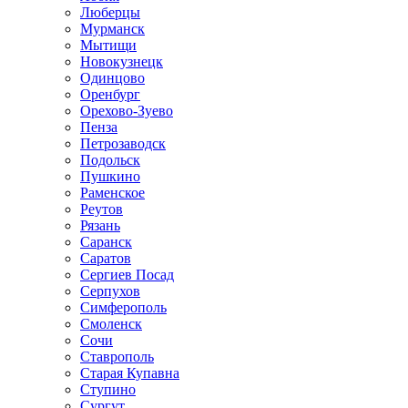
Люберцы
Мурманск
Мытищи
Новокузнецк
Одинцово
Оренбург
Орехово-Зуево
Пенза
Петрозаводск
Подольск
Пушкино
Раменское
Реутов
Рязань
Саранск
Саратов
Сергиев Посад
Серпухов
Симферополь
Смоленск
Сочи
Ставрополь
Старая Купавна
Ступино
Сургут