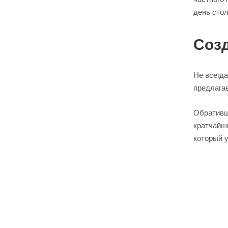
день стол
Созд
Не всегд
предлагае
Обративши
кратчайш
который у