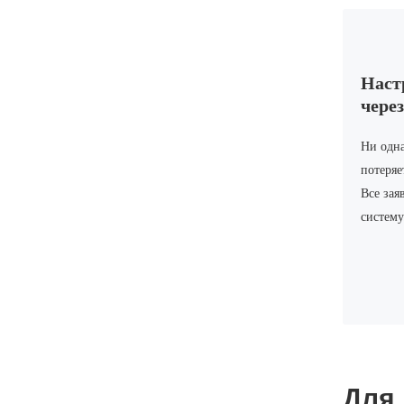
Наст
чере
Ни одна
потеряе
Все зая
систему
Для 