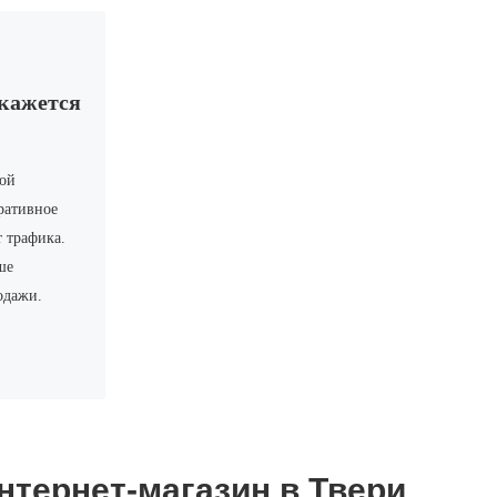
окажется
вой
ративное
т трафика.
ше
одажи.
нтернет-магазин в Твери