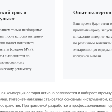
ткий срок и
Опыт экспертов
зультат
Ваш проект будет вести
лняем только необходимые
проект-менеджер, запус
ты, после которых интернет-
множество интернет-маг
зин начнет показывать
по различным тематикам:
льтаты (создаем MVP).
электроники до одежды 
ты выполняются по
корпусной мебели.
дартизованному
ическому регламенту.
ная коммерция сегодня активно развивается и набирает огромн
елей. Интернет-магазины становятся основным инструментом, к
ространстве. При грамотной разработке и профессиональном по
 предпринимателя на новый уровень деятельности, приумножив 