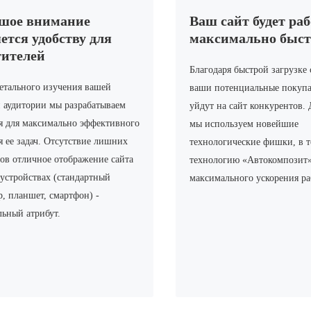
шое внимание
Ваш сайт будет ра
ется удобству для
максимально быст
тителей
Благодаря быстрой загрузке 
етального изучения вашей
ваши потенциальные покупа
 аудитории мы разрабатываем
уйдут на сайт конкурентов. 
я для максимально эффективного
мы используем новейшие
 ее задач. Отсутствие лишних
технологические фишки, в т
ов отличное отображение сайта
технологию «Автокомпозит»
 устройствах (стандартный
максимального ускорения ра
, планшет, смартфон) -
льный атрибут.