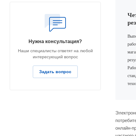
Че
ре
Выпо
Нужна консультация?
рабо
Наши специалисты ответят на любой
мага
интересующий вопрос
резу
Рабо
Задать вопрос
стан
техн
Электрон
потребит
онлайн-п
частного