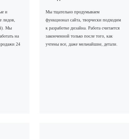
ые и
Мы тщательно продумываем
е лидов,
функционал сайта, творчески подходим
й). Мы
к разработке дизайна. Работа считается
аботать на
законченной только после того, как
продажи 24
учтены все, даже мельчайшие, детали.