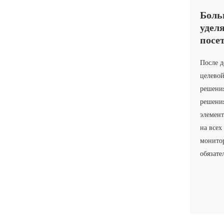
Боль
уделя
посе
После д
целевой
решени
решения
элемент
на всех
монитор
обязате