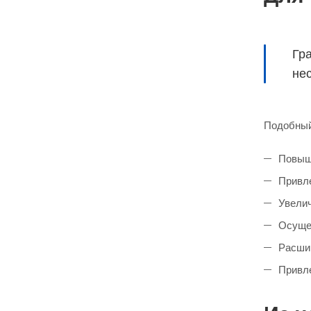
Гр
не
Подобный
Повыш
Привле
Увелич
Осущес
Расшир
Привл