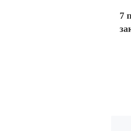
7 
за
E